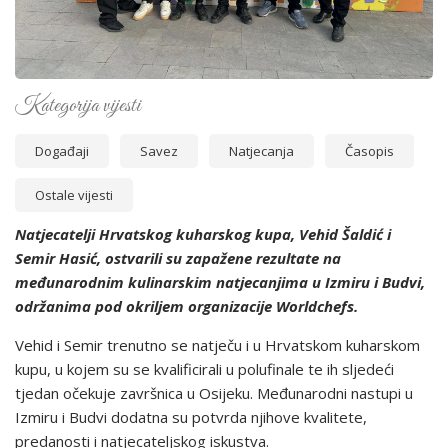
Kategorija vijesti
Događaji
Savez
Natjecanja
Časopis
Ostale vijesti
Natjecatelji Hrvatskog kuharskog kupa, Vehid Šaldić i
Semir Hasić, ostvarili su zapažene rezultate na
međunarodnim kulinarskim natjecanjima u Izmiru i Budvi,
održanima pod okriljem organizacije Worldchefs.
Vehid i Semir trenutno se natječu i u Hrvatskom kuharskom
kupu, u kojem su se kvalificirali u polufinale te ih sljedeći
tjedan očekuje završnica u Osijeku. Međunarodni nastupi u
Izmiru i Budvi dodatna su potvrda njihove kvalitete,
predanosti i natjecateljskog iskustva.