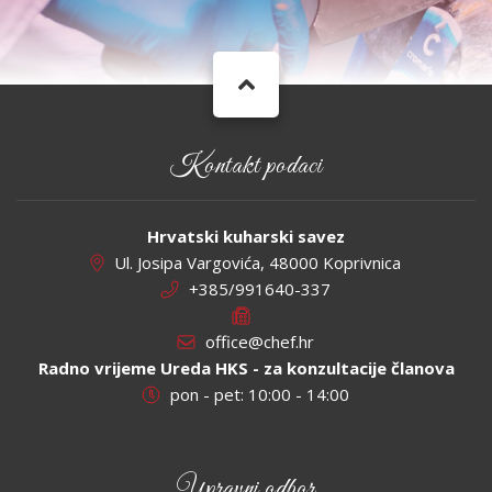
Kontakt podaci
Hrvatski kuharski savez
Ul. Josipa Vargovića, 48000 Koprivnica
+385/991640-337
office@chef.hr
Radno vrijeme Ureda HKS - za konzultacije članova
pon - pet: 10:00 - 14:00
Upravni odbor