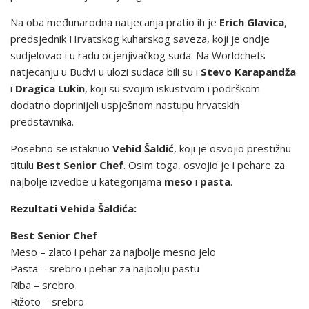
Na oba međunarodna natjecanja pratio ih je
Erich Glavica
,
predsjednik Hrvatskog kuharskog saveza, koji je ondje
sudjelovao i u radu ocjenjivačkog suda. Na Worldchefs
natjecanju u Budvi u ulozi sudaca bili su i
Stevo Karapandža
i
Dragica Lukin
, koji su svojim iskustvom i podrškom
dodatno doprinijeli uspješnom nastupu hrvatskih
predstavnika.
Posebno se istaknuo
Vehid Šaldić
, koji je osvojio prestižnu
titulu
Best Senior Chef
. Osim toga, osvojio je i pehare za
najbolje izvedbe u kategorijama
meso
i
pasta
.
Rezultati Vehida Šaldića:
Best Senior Chef
Meso – zlato i pehar za najbolje mesno jelo
Pasta – srebro i pehar za najbolju pastu
Riba – srebro
Rižoto – srebro