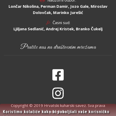
Nadzorni odbor:
Lončar Nikolina, Perman Damir, Jozo Gale, Miroslav
Dolovčak, Marinko Jurešić
Časni sud:
Ljiljana Sedlanić, Andrej Kristek, Branko Čukelj
Pratite nas na društvenim mrežama
Copyright © 2019 Hrvatski kuharski savez. Sva prava
pridržana.
Koristimo kolačiće kako bi poboljšali vaše korisničko