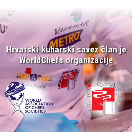
Hrvatski kuharski savez član je
WorldChefs organizacije