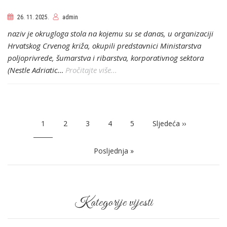
26. 11. 2025.
admin
naziv je okrugloga stola na kojemu su se danas, u organizaciji
Hrvatskog Crvenog križa, okupili predstavnici Ministarstva
poljoprivrede, šumarstva i ribarstva, korporativnog sektora
(Nestle Adriatic…
Pročitajte više...
Pagination
Current
1
Page
2
Page
3
Page
4
Page
5
Next
Sljedeća ››
page
page
Last
Posljednja »
page
Kategorije vijesti