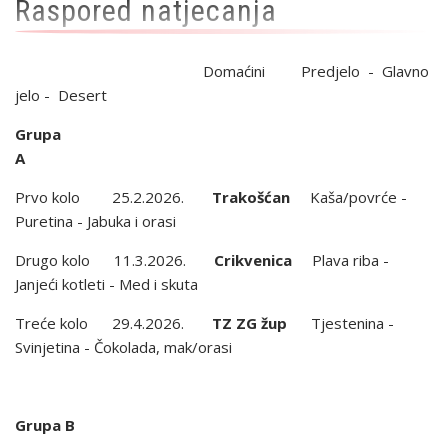
Raspored natjecanja
Domaćini Predjelo - Glavno
jelo - Desert
Grupa
Prvo kolo 25.2.2026.
Trakošćan
Kaša/povrće -
Puretina - Jabuka i orasi
Drugo kolo 11.3.2026.
Crikvenica
Plava riba -
Janjeći kotleti - Med i skuta
Treće kolo 29.4.2026.
TZ ZG žup
Tjestenina -
Svinjetina - Čokolada, mak/orasi
Grupa B