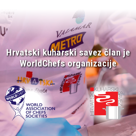
Hrvatski kuharski savez član je
WorldChefs organizacije