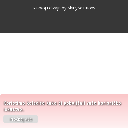
Razvoj i dizajn by
ShinySolutions
Koristimo kolačiće kako bi poboljšali vaše korisničko
iskustvo.
Pročitaj više