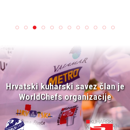
Hrvatski kuharski savez član je
WorldChefs organizacije