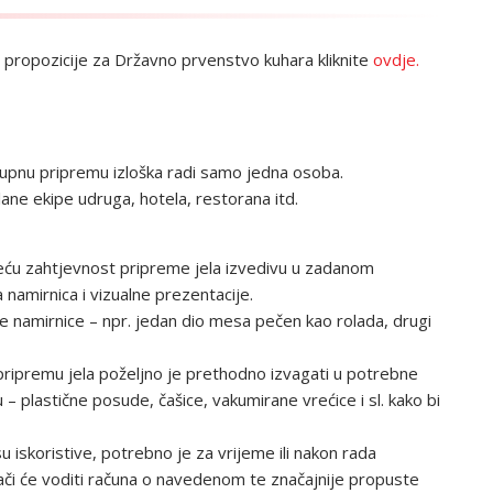
propozicije za Državno prvenstvo kuhara kliknite
ovdje.
kupnu pripremu izloška radi samo jedna osoba.
ane ekipe udruga, hotela, restorana itd.
 veću zahtjevnost pripreme jela izvedivu u zadanom
nami­rnica i vizualne preze­ntacije.
rade nami­rnice – npr. jedan dio mesa pečen kao rolada, drugi
a pripremu jela poželjno je prethodno izvagati u potrebne
 – plastične posude, čašice, vakumirane vrećice i sl. kako bi
 iskori­stive, potrebno je za vrijeme ili nakon rada
ivači će voditi računa o navedenom te značajnije propuste