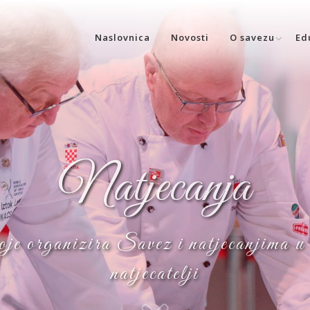
Naslovnica
Novosti
O savezu
Ed
Natjecanja
oje organizira Savez i natjecanjima u k
natjecatelji