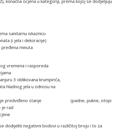
i A2), konačna ocjena u kategoriji, prema kojoj se dodjeljuju
ema sanitarnu iskaznicu
ata (i jela i dekoracije)
a pređena minuta
renog vremena i rasporeda
cijama
anjuru 3 oblikovana krumpirića,
enata hladnog jela u odnosu na
ubi svoje predviđeno stanje (padne, pukne, otopi
 je rad
ocjene
odijeliti negativni bodovi u različitoj broju i to za