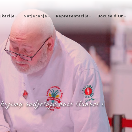
ukacije
Natjecanja
Reprezentacija
Bocuse d'Or
ojima sudjeluju naši članovi i