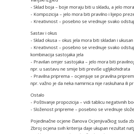
- Sklad boja – boje moraju biti u skladu, a jelo mora
- Kompozicija – jelo mora biti pravilno i lijepo prez
- Kreativnost – posebno se vrednuje svako odstup
Sastav i okus
- Sklad okusa – okus jela mora biti skladan i ukusan
- Kreativnost – posebno se vrednuje svako odstu
kombinacija sastojaka jela
- Pravilan omjer sastojaka – jelo mora biti pravilno
npr. u sastavu ne smije biti previše ugljikohidrata
- Pravilna priprema – ocjenjuje se pravilna priprem
npr. važno je da neka namirnica nije raskuhana ili 
Ostalo
- Poštivanje propozicija – vidi tablicu negativnih bo
- Složenost pripreme – posebno se vrednuje slož
Pojedinačne ocjene članova Ocjenjivačkog suda zbra
Zbroj ocjena svih kriterija daje ukupan rezultat natj