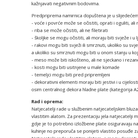
kažnjavati negativnim bodovima.
Predpriprema namirnica dopuštena je u slijedeće
- voće i povrće može se očistiti, oprati i oguliti, ali 
- riba se može očistiti, ali ne filetirati
- školjke se mogu očistiti, ali moraju biti svježe i u l
- rakovi mogu biti svježi ili smrznuti, ukoliko su svježi
a ukoliko su smrznuti mogu biti u onom stanju u koj
- meso može biti iskošteno, ali ne sjeckano i rezan
- kosti mogu biti usitnjene u male komade
- temeljci mogu biti pred pripremljeni
- dekorativni elementi moraju biti jestivi i u cijelos
osim centralnog dekora hladne plate (kategorija A2)
Rad i oprema:
Natjecatelji rade u službenim natjecateljskim bluz
vlastitim alatom. Za prezentaciju jela natjecatelji mo
gdje je to potrebno izložbene plate osiguravaju nat
kuhinje no preporuča se ponijeti vlastito posuđe z