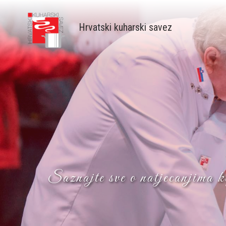
Skip
to
Hrvatski kuharski savez
main
content
Saznajte sve o natjecanjima k