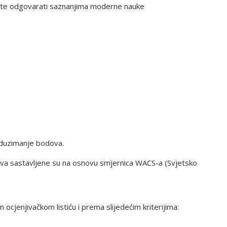
boji te odgovarati saznanjima moderne nauke
oduzimanje bodova.
stva sastavljene su na osnovu smjernica WACS-a (Svjetsko
 ocjenjivačkom listiću i prema slijedećim kriterijima: