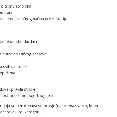
 biti privlačno oku
entirano
anje od klasičnog načina prezentacije
panje od standardnih
g nutricionističkog sastava,
a svih sastojaka,
prepečena
dova i pravila struke
enost pripreme pojedinog jela
jaju se i izračunava se prosječna ocjena svakog kriterija.
ecatelja u toj kategoriji.