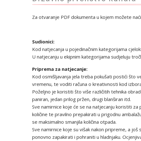
Za otvaranje PDF dokumenta u kojem možete naći 
Sudionici:
Kod natjecanja u pojedinačnim kategorijama cjelo
U natjecanju u ekipnim kategorijama sudjeluju tročl
Priprema za natjecanje:
Kod osmišljavanja jela treba pokušati postići što
vremenu, te voditi računa o kreativnosti kod izbora 
Poželjno je koristiti što više različitih tehnika ob
paniran, jedan prilog pržen, drugi blanširan itd.
Sve namirnice koje će se na natjecanju koristiti z
količine te pravilno prepakirati u prigodnu ambalažu
se maksimalno sma­njila količina otpada.
Sve namirnice koje su višak nakon pripreme, a još su
ponovno zapakirati i pohraniti u hladnjaku. Ocjenj