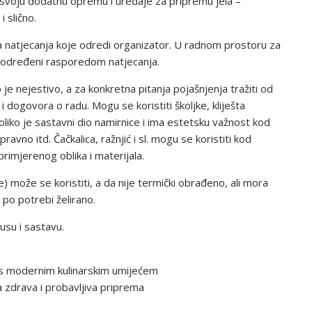
i svoju dodatnu opremu i uređaje za pripremu jela –
i slično.
ima natjecanja koje odredi organizator. U radnom prostoru za
su određeni rasporedom natjecanja.
 neje­stivo, a za konkretna pitanja pojašnjenja tražiti od
 dogovora o radu. Mogu se koristiti školjke, kliješta
liko je sastavni dio nami­rnice i ima estetsku važnost kod
spravno itd. Čačkalica, ražnjić i sl. mogu se koristiti kod
 primjerenog oblika i materijala.
ore) može se koristiti, a da nije termički obrađeno, ali mora
 po potrebi želirano.
usu i sastavu.
u s modernim kulinarskim umijećem
a zdrava i probavljiva priprema