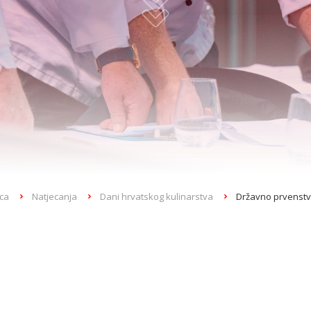
ca
Natjecanja
Dani hrvatskog kulinarstva
Državno prvenst