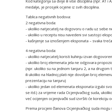
Kod kategorija sa dvije ili više disciplina (npr. A1 
medalje, je prosjek ocjene iz svih disciplina.
Tablica negativnih bodova:
2 negativna boda:
- ukoliko natjecatelj na dogovoru o radu uz sebe n
- ukoliko u receptu nisu navedeni svi sastojci ekspon
- kašnjenje sa iznošenjem eksponata – svaka treć
4 negativna boda:
- ukoliko natjecatelj koristi kuhinju izvan dogovo
- ukoliko broj elemenata jela ne odgovara propozi
(npr. ukoliko su na jednom tanjuru 2, a na drugom t
ili ukoliko na hladnoj plati nije dovoljan broj elem
prezentaciju na tanjuru)
- ukoliko jedan od elemenata eksponata izg
se itd.) za vrijeme rada Ocjenjivačkog suda, ukoliko
već ocijenjen ocjenjivački sud izvršiti će korekciju 
Prema procjeni članova Ocjenjivačkog suda mogu se d