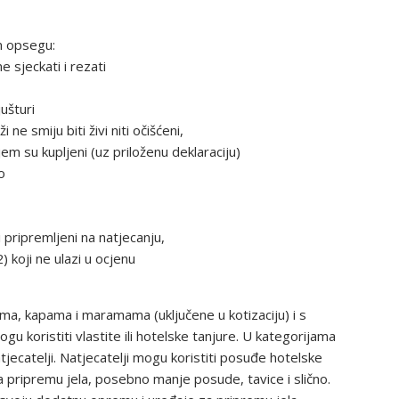
m opsegu:
ne sjeckati i rezati
jušturi
 ne smiju biti živi niti očišćeni,
em su kupljeni (uz priloženu deklaraciju)
o
ti pripremljeni na natjecanju,
 koji ne ulazi u ocjenu
ama, kapama i maramama (uključene u kotizaciju) i s
gu koristiti vla­stite ili hotelske tanjure. U ka­tegorijama
jecatelji. Natjecatelji mogu koristiti posuđe hotelske
a pripremu jela, posebno manje posude, tavice i slično.