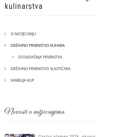
kulinarstva
O NATJECANJU
DRŽAVNO PRVENSTVO KUHARA
DOSADAŠNJA PRVENSTVA
DRŽAVNO PRVENSTVO SLASTIČARA
KAMELIJA KUP
Novosti o natjecanjima
Gastro plamen 2026. okupio