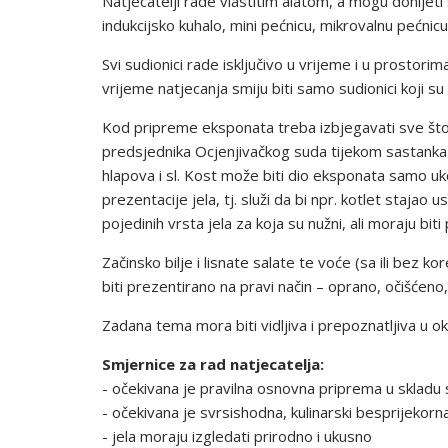
Natjecatelji rade vlastitim alatom, a mogu donijet
indukcijsko kuhalo, mini pećnicu, mikro­valnu pećnicu 
Svi sudionici rade isključivo u vrijeme i u prostor
vrijeme natjecanja smiju biti samo sudionici koji 
Kod pripreme eksponata treba izbjegavati sve što je
pre­dsjednika Ocjenjivačkog suda tijekom sastanka i
hlapova i sl. Kost može biti dio eksponata samo uko
prezentacije jela, tj. služi da bi npr. kotlet stajao u
pojedinih vrsta jela za koja su nužni, ali moraju biti
Začinsko bilje i lisnate salate te voće (sa ili bez k
biti prezentirano na pravi način – oprano, očišćeno,
Zadana tema mora biti vidljiva i prepoznatljiva u ok
Smjernice za rad natjecatelja:
- očekivana je pravilna osnovna priprema u sklad
- očekivana je svrsishodna, kulinarski besprijekorn
- jela moraju izgledati prirodno i ukusno