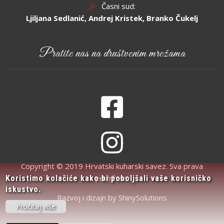
Časni sud:
Ljiljana Sedlanić, Andrej Kristek, Branko Čukelj
Pratite nas na društvenim mrežama
Copyright © 2019 Hrvatski kuharski savez. Sva prava
pridržana.
Koristimo kolačiće kako bi poboljšali vaše korisničko
iskustvo.
Razvoj i dizajn by
ShinySolutions
Pročitaj više