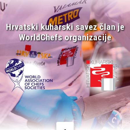
Hrvatski kuharski savez član je
WorldChefs organizacije