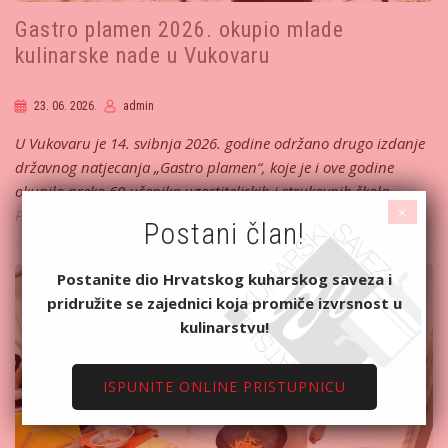
Gastro plamen 2026. okupio mlade
kulinarske nade u Vukovaru
23. 06. 2026.
admin
U Vukovaru je 14. svibnja 2026. godine održano drugo izdanje
državnog natjecanja „Gastro plamen“, koje je i ove godine
okupilo preko 60 učenika ugostiteljskih i strukovnih škola…
×
Pročitajte više...
Postani član!
Postanite dio Hrvatskog kuharskog saveza i
pridružite se zajednici koja promiče izvrsnost u
kulinarstvu!
ISPUNITE ONLINE PRISTUPNICU