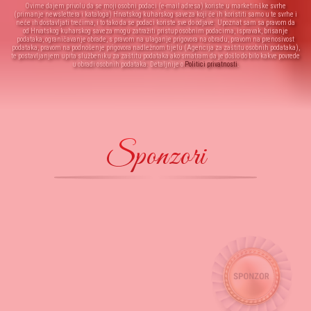
Ovime dajem privolu da se moji osobni podaci (e-mail adresa) koriste u marketinške svrhe
(primanje newslettera i kataloga) Hrvatskog kuharskog saveza koji će ih koristiti samo u te svrhe i
neće ih dostavljati trećima, i to tako da se podaci koriste sve do odjave. Upoznat sam sa pravom da
od Hrvatskog kuharskog saveza mogu zatražiti pristup osobnim podacima, ispravak, brisanje
podataka, ograničavanje obrade, s pravom na ulaganje prigovora na obradu, pravom na prenosivost
podataka, pravom na podnošenje prigovora nadležnom tijelu (Agencija za zaštitu osobnih podataka),
te postavljanjem upita službeniku za zaštitu podataka ako smatram da je došlo do bilo kakve povrede
u obradi osobnih podataka. Detaljnije o
Politici privatnosti
.
Sponzori