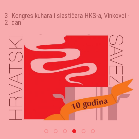
3. Kongres kuhara i slastičara HKS-a, Vinkovci -
D
1. dan
H