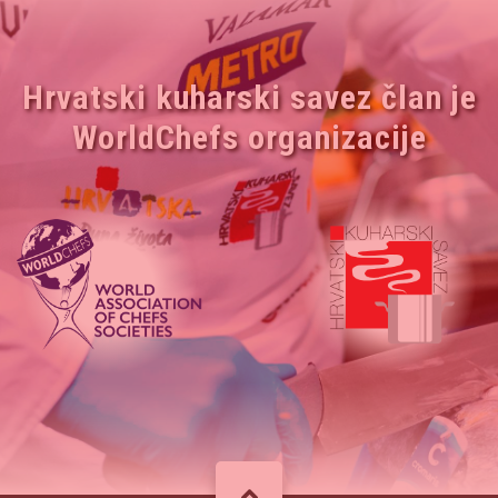
Hrvatski kuharski savez član je
WorldChefs organizacije