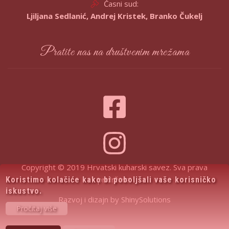
Časni sud:
Ljiljana Sedlanić, Andrej Kristek, Branko Čukelj
Pratite nas na društvenim mrežama
Copyright © 2019 Hrvatski kuharski savez. Sva prava
pridržana.
Koristimo kolačiće kako bi poboljšali vaše korisničko
iskustvo.
Razvoj i dizajn by
ShinySolutions
Pročitaj više