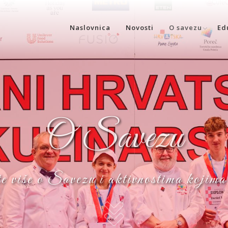
Naslovnica
Novosti
O savezu
Ed
O Savezu
e više o Savezu i aktivnostima kojima