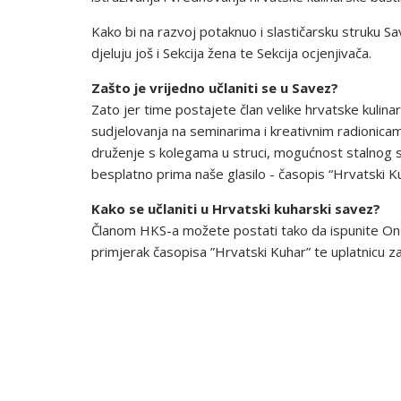
Kako bi na razvoj potaknuo i slastičarsku struku Sa
djeluju još i Sekcija žena te Sekcija ocjenjivača.
Zašto je vrijedno učlaniti se u Savez?
Zato jer time postajete član velike hrvatske kulin
sudjelovanja na seminarima i kreativnim radionicama
druženje s kolegama u struci, mogućnost stalnog s
besplatno prima naše glasilo - časopis “Hrvatski K
Kako se učlaniti u Hrvatski kuharski savez?
Članom HKS-a možete postati tako da ispunite On-
primjerak časopisa ”Hrvatski Kuhar” te uplatnicu za