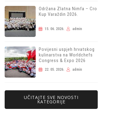
Održana Zlatna Nimfa – Cro
Kup Varaždin 2026.
15. 06. 2026.
admin
Povijesni uspjeh hrvatskog
kulinarstva na Worldchefs
Congress & Expo 2026
22. 05. 2026.
admin
UČITAJTE SVE NOVOSTI
KATEGORIJE