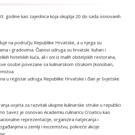
03. godine kao zajednica koja okuplja 20 do sada osnovanih
eluje na području Republike Hrvatske, a u njega su
ma i gradovima. Članovi udruga su hrvatski kuhari i
ikih hotelskih kuća, ali i oni iz malih obiteljskih restorana,
 i sve osobe povezane sa kulinarskom strukom (konobari,
zemstva.
na u registar udruga Republike Hrvatske i član je Svjetske
ranja uvjeta za razvitak ukupne kulinarske struke u republici
rio Savez je osnovao Academiu culinaricu Croaticu kao
acionalne reprezentacije, organizira natjecanja i
događanjima u zemlji i inozemstvu, pokreće akcije
ine…