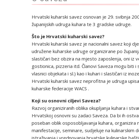
Hrvatski kuharski savez osnovan je 29. svibnja 20
županijskih udruga kuhara te 3 gradske udruge.
Što je Hrvatski kuharski savez?
Hrvatski kuharski savez je nacionalni savez koji dj
udružene kuharske udruge organizirane po županija
slastičari bez obzira na mjesto zaposlenja, oni iz vel
gostionica, pizzeria itd. Članovi Saveza mogu biti
vlasnici objekata i sl.) kao i kuhari i slastičari iz ino
Hrvatski kuharski savez neprofitna je udruga upisa
kuharske federacije WACS .
Koji su osnovni ciljevi Saveza?
Razvoj organiziranih oblika okupljanja kuhara i stva
Hrvatskoj osnovni su zadaci Saveza. Da bi ih ostva
poseban oblik osposobljavanja kuhara, organizira n
manifestacije, seminare, sudjeluje na kulinarskim 
istraživanja i vrednovanja hrvatske kulinarske bašt