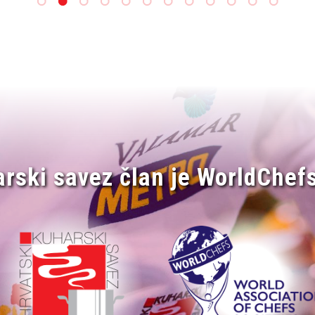
arski savez član je WorldChefs