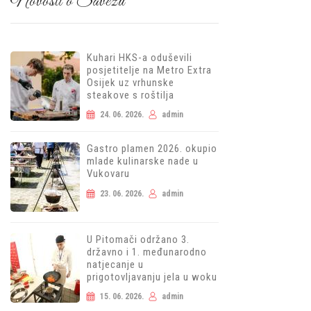
Novosti o Savezu
Kuhari HKS-a oduševili
posjetitelje na Metro Extra
Osijek uz vrhunske
steakove s roštilja
24. 06. 2026.
admin
Gastro plamen 2026. okupio
mlade kulinarske nade u
Vukovaru
23. 06. 2026.
admin
U Pitomači održano 3.
državno i 1. međunarodno
natjecanje u
prigotovljavanju jela u woku
15. 06. 2026.
admin