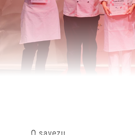
Breadcrumb
O savezu