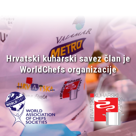
Hrvatski kuharski savez član je
WorldChefs organizacije