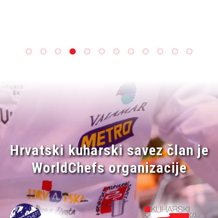
Hrvatski kuharski savez član je
WorldChefs organizacije