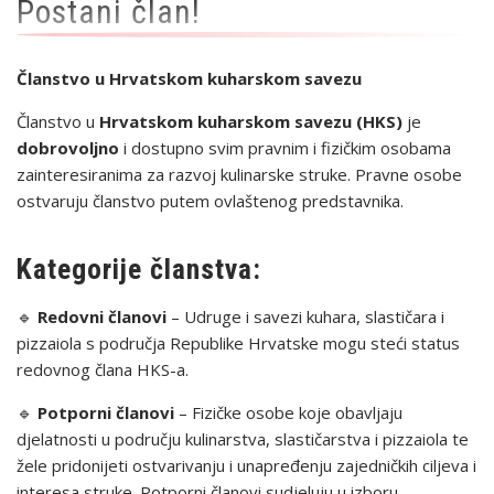
Postani član!
Članstvo u Hrvatskom kuharskom savezu
Članstvo u
Hrvatskom kuharskom savezu (HKS)
je
dobrovoljno
i dostupno svim pravnim i fizičkim osobama
zainteresiranima za razvoj kulinarske struke. Pravne osobe
ostvaruju članstvo putem ovlaštenog predstavnika.
Kategorije članstva:
🔹
Redovni članovi
– Udruge i savezi kuhara, slastičara i
pizzaiola s područja Republike Hrvatske mogu steći status
redovnog člana HKS-a.
🔹
Potporni članovi
– Fizičke osobe koje obavljaju
djelatnosti u području kulinarstva, slastičarstva i pizzaiola te
žele pridonijeti ostvarivanju i unapređenju zajedničkih ciljeva i
interesa struke. Potporni članovi sudjeluju u izboru