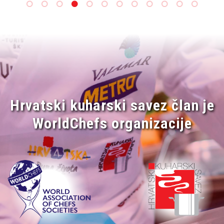
Hrvatski kuharski savez član je
WorldChefs organizacije