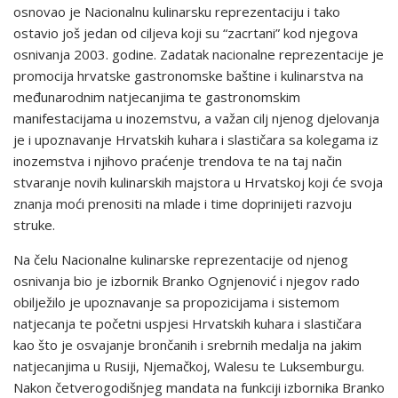
osnovao je Nacionalnu kulinarsku reprezentaciju i tako
ostavio još jedan od ciljeva koji su “zacrtani” kod njegova
osnivanja 2003. godine. Zadatak nacionalne reprezentacije je
promocija hrvatske gastronomske baštine i kulinarstva na
međunarodnim natjecanjima te gastronomskim
manifestacijama u inozemstvu, a važan cilj njenog djelovanja
je i upoznavanje Hrvatskih kuhara i slastičara sa kolegama iz
inozemstva i njihovo praćenje trendova te na taj način
stvaranje novih kulinarskih majstora u Hrvatskoj koji će svoja
znanja moći prenositi na mlade i time doprinijeti razvoju
struke.
Na čelu Nacionalne kulinarske reprezentacije od njenog
osnivanja bio je izbornik Branko Ognjenović i njegov rado
obilježilo je upoznavanje sa propozicijama i sistemom
natjecanja te početni uspjesi Hrvatskih kuhara i slastičara
kao što je osvajanje brončanih i srebrnih medalja na jakim
natjecanjima u Rusiji, Njemačkoj, Walesu te Luksemburgu.
Nakon četverogodišnjeg mandata na funkciji izbornika Branko