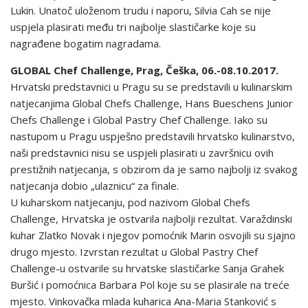
Lukin. Unatoč uloženom trudu i naporu, Silvia Cah se nije
uspjela plasirati među tri najbolje slastičarke koje su
nagrađene bogatim nagradama.
GLOBAL Chef Challenge, Prag, Češka, 06.-08.10.2017.
Hrvatski predstavnici u Pragu su se predstavili u kulinarskim
natjecanjima Global Chefs Challenge, Hans Bueschens Junior
Chefs Challenge i Global Pastry Chef Challenge. Iako su
nastupom u Pragu uspješno predstavili hrvatsko kulinarstvo,
naši predstavnici nisu se uspjeli plasirati u završnicu ovih
prestižnih natjecanja, s obzirom da je samo najbolji iz svakog
natjecanja dobio „ulaznicu“ za finale.
U kuharskom natjecanju, pod nazivom Global Chefs
Challenge, Hrvatska je ostvarila najbolji rezultat. Varaždinski
kuhar Zlatko Novak i njegov pomoćnik Marin osvojili su sjajno
drugo mjesto. Izvrstan rezultat u Global Pastry Chef
Challenge-u ostvarile su hrvatske slastičarke Sanja Grahek
Buršić i pomoćnica Barbara Pol koje su se plasirale na treće
mjesto. Vinkovačka mlada kuharica Ana-Maria Stanković s