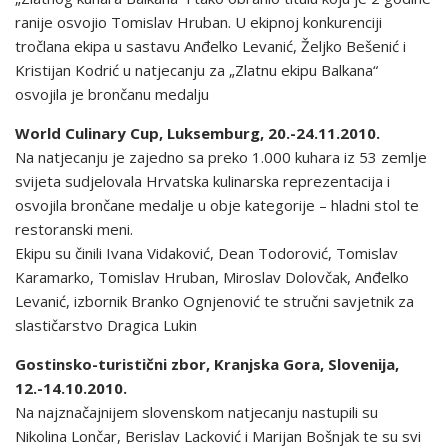
ranije osvojio Tomislav Hruban. U ekipnoj konkurenciji
tročlana ekipa u sastavu Anđelko Levanić, Željko Bešenić i
Kristijan Kodrić u natjecanju za „Zlatnu ekipu Balkana“
osvojila je brončanu medalju
World Culinary Cup, Luksemburg, 20.-24.11.2010.
Na natjecanju je zajedno sa preko 1.000 kuhara iz 53 zemlje
svijeta sudjelovala Hrvatska kulinarska reprezentacija i
osvojila brončane medalje u obje kategorije – hladni stol te
restoranski meni.
Ekipu su činili Ivana Vidaković, Dean Todorović, Tomislav
Karamarko, Tomislav Hruban, Miroslav Dolovčak, Anđelko
Levanić, izbornik Branko Ognjenović te stručni savjetnik za
slastičarstvo Dragica Lukin
Gostinsko-turistični zbor, Kranjska Gora, Slovenija,
12.-14.10.2010.
Na najznačajnijem slovenskom natjecanju nastupili su
Nikolina Lončar, Berislav Lacković i Marijan Bošnjak te su svi