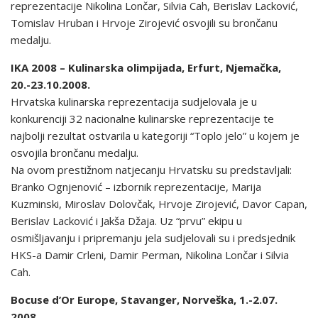
reprezentacije Nikolina Lončar, Silvia Cah, Berislav Lacković,
Tomislav Hruban i Hrvoje Zirojević osvojili su brončanu
medalju.
IKA 2008 – Kulinarska olimpijada, Erfurt, Njemačka,
20.-23.10.2008.
Hrvatska kulinarska reprezentacija sudjelovala je u
konkurenciji 32 nacionalne kulinarske reprezentacije te
najbolji rezultat ostvarila u kategoriji “Toplo jelo” u kojem je
osvojila brončanu medalju.
Na ovom prestižnom natjecanju Hrvatsku su predstavljali:
Branko Ognjenović – izbornik reprezentacije, Marija
Kuzminski, Miroslav Dolovčak, Hrvoje Zirojević, Davor Capan,
Berislav Lacković i Jakša Džaja. Uz “prvu” ekipu u
osmišljavanju i pripremanju jela sudjelovali su i predsjednik
HKS-a Damir Crleni, Damir Perman, Nikolina Lončar i Silvia
Cah.
Bocuse d’Or Europe, Stavanger, Norveška, 1.-2.07.
2008.