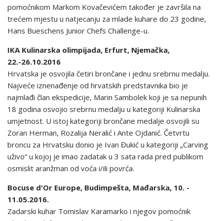
pomoćnikom Markom Kovačevićem također je završila na
trećem mjestu u natjecanju za mlade kuhare do 23 godine,
Hans Bueschens Junior Chefs Challenge-u.
IKA Kulinarska olimpijada, Erfurt, Njemačka,
22.-26.10.2016
Hrvatska je osvojila četiri brončane i jednu srebrnu medalju.
Najveće iznenađenje od hrvatskih predstavnika bio je
najmlađi član ekspedicije, Marin Sambolek koji je sa nepunih
18 godina osvojio srebrnu medalju u kategoriji Kulinarska
umjetnost. U istoj kategoriji brončane medalje osvojili su
Zoran Herman, Rozalija Neralić i Ante Ojdanić. Četvrtu
broncu za Hrvatsku donio je Ivan Đukić u kategoriji „Carving
uživo“ u kojoj je imao zadatak u 3 sata rada pred publikom
osmislit aranžman od voća i/ili povrća.
Bocuse d'Or Europe, Budimpešta, Mađarska, 10. -
11.05.2016.
Zadarski kuhar Tomislav Karamarko i njegov pomoćnik