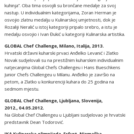
kuhinja”. Oba tima osvojili su brončane medalje za svoj
nastup. U individualnim kategorijama, Zoran Herman je
osvojio zlatnu medalju u Kulinarskoj umjetnosti, dok je
Rozaliji Neralić u istoj kategoriji pripalo srebro, a istu je
medalju osvojio i Ivan Đukić u kategoriji Kulinarska artistika.
GLOBAL Chef Challenge, Milano, Italija, 2013.
Hrvatski državni kuharski prvaci Anđelko Levanić i Zlatko
Novak sudjelovali su na prestižnim kuharskim individualnim
natjecanjima Global Chefs Challengeu i Hans Bueschkens
Junior Chefs Challengeu u Milanu. Anđelko je završio na
petom, a Zlatko u konkurenciji kuhara do 25 godina na
sedmom mjestu.
GLOBAL Chef Challenge, Ljubljana, Slovenija,
2012., 04.05.2012.
Na Global Chef Challengeu u Ljubljani sudjelovao je hrvatski
predstavnik Dean Todorović.
IKA Kulinarska olimpijada, Erfurt, Njemačka,