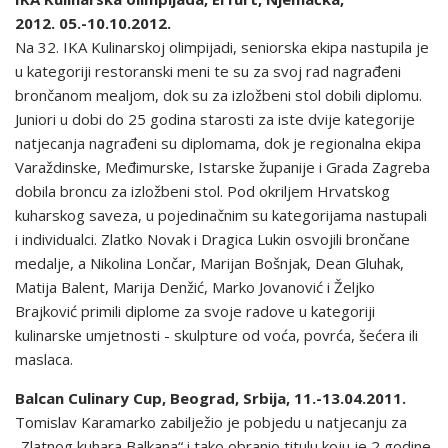
2012. 05.-10.10.2012.
Na 32. IKA Kulinarskoj olimpijadi, seniorska ekipa nastupila je
u kategoriji restoranski meni te su za svoj rad nagrađeni
brončanom mealjom, dok su za izložbeni stol dobili diplomu.
Juniori u dobi do 25 godina starosti za iste dvije kategorije
natjecanja nagrađeni su diplomama, dok je regionalna ekipa
Varaždinske, Međimurske, Istarske županije i Grada Zagreba
dobila broncu za izložbeni stol. Pod okriljem Hrvatskog
kuharskog saveza, u pojedinačnim su kategorijama nastupali
i individualci. Zlatko Novak i Dragica Lukin osvojili brončane
medalje, a Nikolina Lončar, Marijan Bošnjak, Dean Gluhak,
Matija Balent, Marija Denžić, Marko Jovanović i Željko
Brajković primili diplome za svoje radove u kategoriji
kulinarske umjetnosti - skulpture od voća, povrća, šećera ili
maslaca.
Balcan Culinary Cup, Beograd, Srbija, 11.-13.04.2011.
Tomislav Karamarko zabilježio je pobjedu u natjecanju za
„Zlatnog kuhara Balkana“ i tako obranio titulu koju je 2 godine