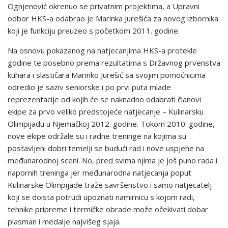
Ognjenović okrenuo se privatnim projektima, a Upravni
odbor HKS-a odabrao je Marinka Jurešića za novog izbornika
koji je funkciju preuzeo s početkom 2011. godine.
Na osnovu pokazanog na natjecanjima HKS-a protekle
godine te posebno prema rezultatima s Državnog prvenstva
kuhara i slastičara Marinko Jurešić sa svojim pomoćnicima
odredio je saziv seniorske i po prvi puta mlade
reprezentacije od kojih će se naknadno odabrati članovi
ekipe za prvo veliko predstojeće natjecanje – Kulinarsku
Olimpijadu u Njemačkoj 2012. godine. Tokom 2010. godine,
nove ekipe održale su i radne treninge na kojima su
postavljeni dobri temelji se budući rad i nove uspjehe na
međunarodnoj sceni. No, pred svima njima je još puno rada i
napornih treninga jer međunarodna natjecanja poput
Kulinarske Olimpijade traže savršenstvo i samo natjecatelj
koji se doista potrudi upoznati namirnicu s kojom radi,
tehnike pripreme i termičke obrade može očekivati dobar
plasman i medalje najvišeg sjaja.