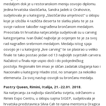
medaljom dok je u restoranskom meniju osvojio diplomu.
Jedina hrvatska slastičarka, Sandra Jadek iz Orahovice,
sudjelovala je u kategoriji „Slastičarska umjetnost“ u sklopu
koje je izložila 4 različita deserta te slatku platu te je za
svoje radove također nagrađena brončanom medaljom.
Preostala tri hrvatska natjecatelja sudjelovali su u carving
kategorijama. Ivan Đukić najbolje je ocijenjen te je za svoj
rad nagrađen srebrnom medaljom. Medalju istog sjaja
osvojio je i u kategoriji „live carving“ te se plasirao u veliko
finale te tako postao jedan od 13 najboljih svjetskih carvera.
Nažalost u finalu nije uspio doći i do pobjedničkog
postolja. Regionalni tim imao je sličan zadatak izlaganja kao i
Nacionalni u kategoriji Hladni stol, no smanjen za nekoliko
elemenata. Za svoj nastup osvojili su brončanu medalju.
Pastry Queen, Rimini, Italija, 21.-22.01. 2018.
Na natjecanju za najbolju slastičarku svijeta, održanom u
Rimini Expo Centru, u sklopu sajma SIGEP, sudjelovala je
hrvatska predstavnica Silvia Cah te njena mentorica Dragica