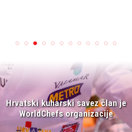
Hrvatski kuharski savez član je
WorldChefs organizacije