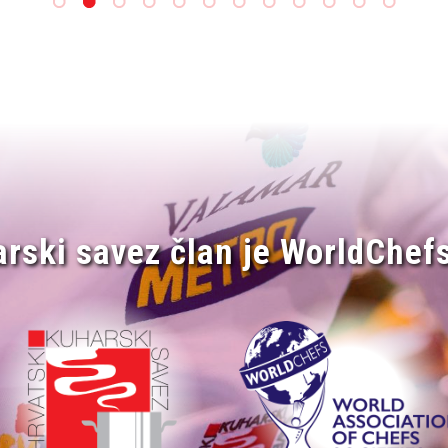
arski savez član je WorldChefs