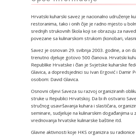
Hrvatski kuharski savez je nacionalno udruženje kuh
restoranima, tako i onih čije je radno mjesto u bolnič
srednjih strukovnih škola koji se obrazuju za nave
povezane sa kulinarskom strukom (konobari, vlasnici o
Savez je osnovan 29. svibnja 2003. godine, a on d
trenutno djeluje gotovo 500 članova. Hrvatski kuh
Republike Hrvatske i član je Svjetske kuharske f
Glavica, a dopredsjednici su Ivan Ergović i Dami
osobom: David Glavica.
Osnovni ciljevi Saveza su razvoj organiziranih oblik
struke u Republici Hrvatskoj. Da bi ih ostvario Sa
stručnog usavršavanja kuhara i slastičara, organizi
seminare, sudjeluje na kulinarskim događanjima u ze
vrednovanja hrvatske kulinarske baštine itd.
Glavne aktivnosti koje HKS organizira su radionic