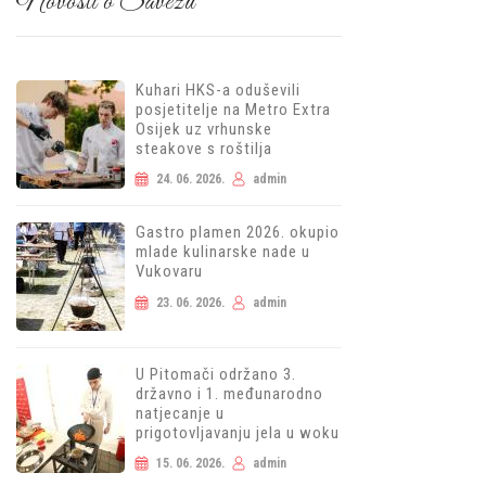
Novosti o Savezu
Kuhari HKS-a oduševili
posjetitelje na Metro Extra
Osijek uz vrhunske
steakove s roštilja
24. 06. 2026.
admin
Gastro plamen 2026. okupio
mlade kulinarske nade u
Vukovaru
23. 06. 2026.
admin
U Pitomači održano 3.
državno i 1. međunarodno
natjecanje u
prigotovljavanju jela u woku
15. 06. 2026.
admin