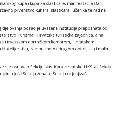
arskog kupa i kupa za slastičare, manifestacija Dani
ržavno prvenstvo kuhara, slastičara i učenika te rad na
 djelovanja posao je uvažena institucija prepoznata od
starstvo Turizma i Hrvatska turistička zajednica, a na
je sa Hrvatskom obrtničkom komorom, Hrvatskom
telijerstvu, Nacionalnom udrugom obiteljskih i malih
avez je osnovao Sekciju slastičara Hrvatske HKS-a i Sekciju
djeluju još i Sekcija žena te Sekcija ocjenjivača.