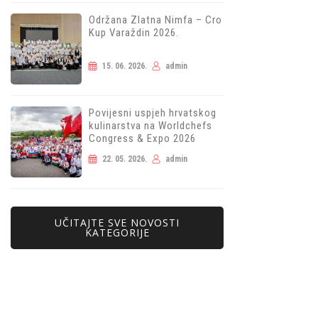
Održana Zlatna Nimfa – Cro
Kup Varaždin 2026.
15. 06. 2026.
admin
Povijesni uspjeh hrvatskog
kulinarstva na Worldchefs
Congress & Expo 2026
22. 05. 2026.
admin
UČITAJTE SVE NOVOSTI
KATEGORIJE