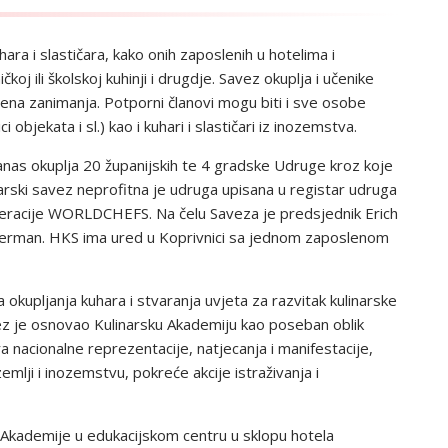
ara i slastičara, kako onih zaposlenih u hotelima i
koj ili školskoj kuhinji i drugdje. Savez okuplja i učenike
dena zanimanja. Potporni članovi mogu biti i sve osobe
bjekata i sl.) kao i kuhari i slastičari iz inozemstva.
anas okuplja 20 županijskih te 4 gradske Udruge kroz koje
arski savez neprofitna je udruga upisana u registar udruga
ederacije WORLDCHEFS. Na čelu Saveza je predsjednik Erich
r Perman. HKS ima ured u Koprivnici sa jednom zaposlenom
a okupljanja kuhara i stvaranja uvjeta za razvitak kulinarske
vez je osnovao Kulinarsku Akademiju kao poseban oblik
ra nacionalne reprezentacije, natjecanja i manifestacije,
mlji i inozemstvu, pokreće akcije istraživanja i
e Akademije u edukacijskom centru u sklopu hotela