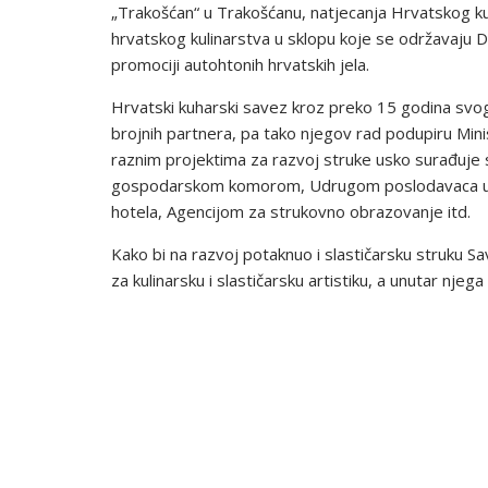
„Trakošćan“ u Trakošćanu, natjecanja Hrvatskog kuh
hrvatskog kulinarstva u sklopu koje se održavaju D
promociji autohtonih hrvatskih jela.
Hrvatski kuharski savez kroz preko 15 godina svog
brojnih partnera, pa tako njegov rad podupiru Mini
raznim projektima za razvoj struke usko surađu
gospodarskom komorom, Udrugom poslodavaca u Ho
hotela, Agencijom za strukovno obrazovanje itd.
Kako bi na razvoj potaknuo i slastičarsku struku S
za kulinarsku i slastičarsku artistiku, a unutar njega 