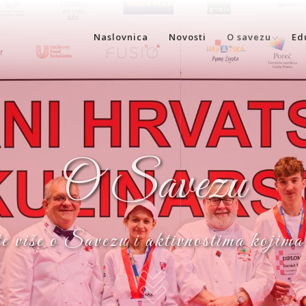
Naslovnica
Novosti
O savezu
Ed
O Savezu
e više o Savezu i aktivnostima kojima