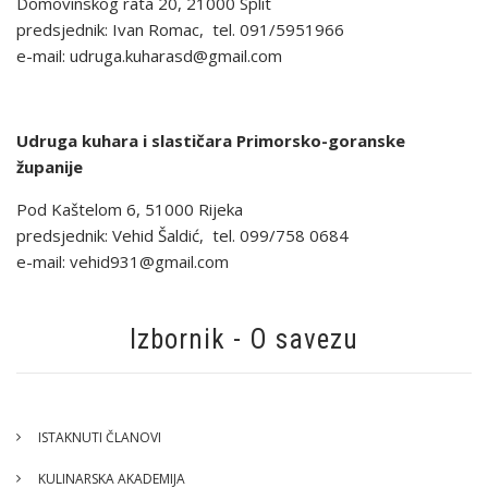
Domovinskog rata 20, 21000 Split
predsjednik: Ivan Romac, tel. 091/5951966
e-mail: udruga.kuharasd@gmail.com
Udruga kuhara i slastičara Primorsko-goranske
županije
Pod Kaštelom 6, 51000 Rijeka
predsjednik: Vehid Šaldić, tel. 099/758 0684
e-mail: vehid931@gmail.com
Izbornik - O savezu
ISTAKNUTI ČLANOVI
KULINARSKA AKADEMIJA