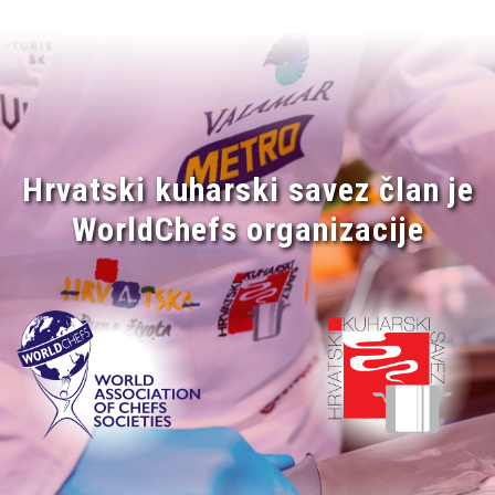
Hrvatski kuharski savez član je
WorldChefs organizacije