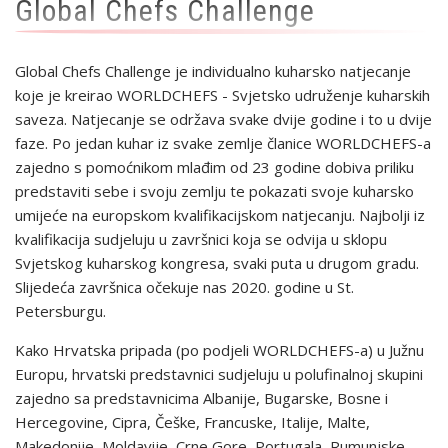
Global Chefs Challenge
Global Chefs Challenge je individualno kuharsko natjecanje
koje je kreirao WORLDCHEFS - Svjetsko udruženje kuharskih
saveza. Natjecanje se održava svake dvije godine i to u dvije
faze. Po jedan kuhar iz svake zemlje članice WORLDCHEFS-a
zajedno s pomoćnikom mlađim od 23 godine dobiva priliku
predstaviti sebe i svoju zemlju te pokazati svoje kuharsko
umijeće na europskom kvalifikacijskom natjecanju. Najbolji iz
kvalifikacija sudjeluju u završnici koja se odvija u sklopu
Svjetskog kuharskog kongresa, svaki puta u drugom gradu.
Slijedeća završnica očekuje nas 2020. godine u St.
Petersburgu.
Kako Hrvatska pripada (po podjeli WORLDCHEFS-a) u Južnu
Europu, hrvatski predstavnici sudjeluju u polufinalnoj skupini
zajedno sa predstavnicima Albanije, Bugarske, Bosne i
Hercegovine, Cipra, Češke, Francuske, Italije, Malte,
Makedonije, Moldavije, Crne Gore, Portugala, Rumunjske,