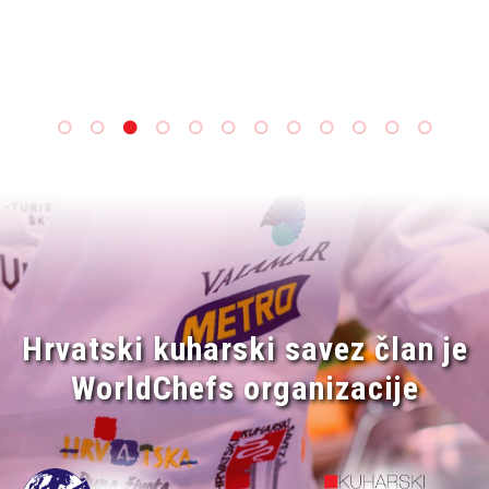
Hrvatski kuharski savez član je
WorldChefs organizacije