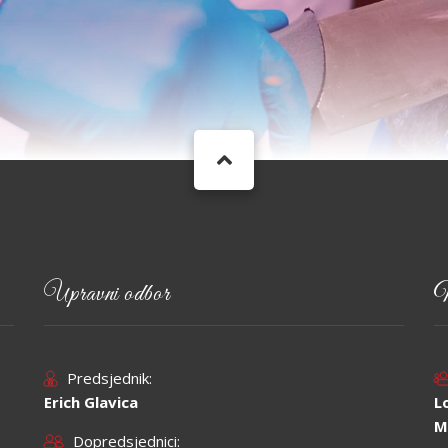
Upravni odbor
N
Predsjednik:
Erich Glavica
L
M
Dopredsjednici: