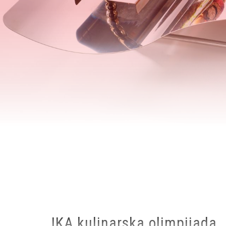
Breadcrumb
IKA kulinarska olimpijada