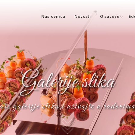
Naslovnica
Novosti
O savezu
Ed
Galerije slika
še galerije slika i uživajte u radovim