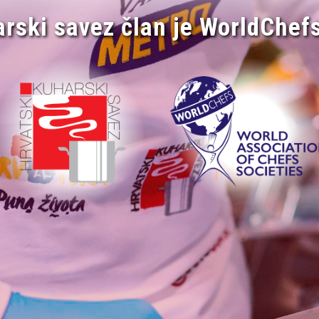
arski savez član je WorldChefs