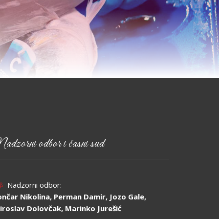
adzorni odbor i časni sud
Nadzorni odbor:
ončar Nikolina, Perman Damir, Jozo Gale,
iroslav Dolovčak, Marinko Jurešić