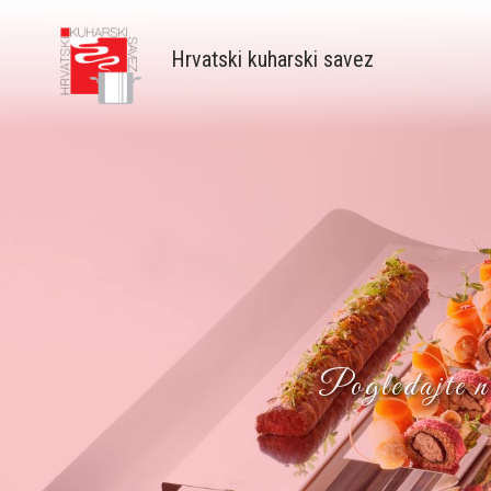
Skip
to
Hrvatski kuharski savez
main
content
Pogledajte na