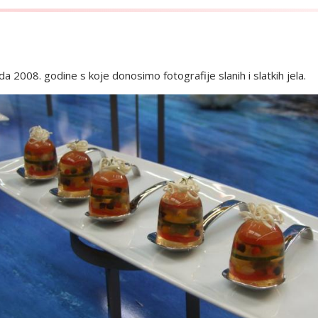
a 2008. godine s koje donosimo fotografije slanih i slatkih jela.