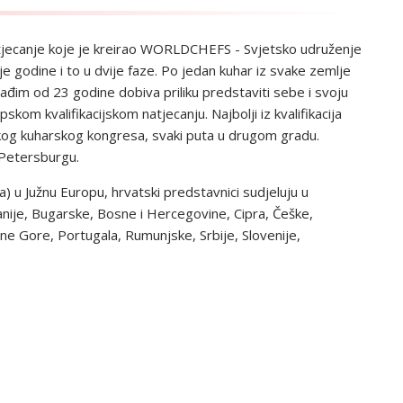
atjecanje koje je kreirao WORLDCHEFS - Svjetsko udruženje
e godine i to u dvije faze. Po jedan kuhar iz svake zemlje
m od 23 godine dobiva priliku predstaviti sebe i svoju
kom kvalifikacijskom natjecanju. Najbolji iz kvalifikacija
tskog kuharskog kongresa, svaki puta u drugom gradu.
 Petersburgu.
u Južnu Europu, hrvatski predstavnici sudjeluju u
anije, Bugarske, Bosne i Hercegovine, Cipra, Češke,
rne Gore, Portugala, Rumunjske, Srbije, Slovenije,