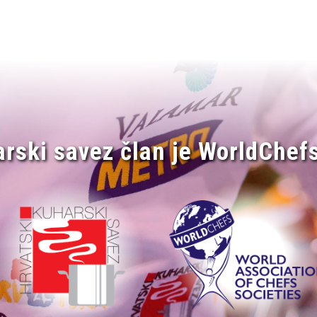
arski savez član je WorldChefs