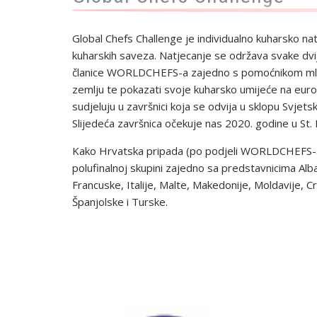
Global Chefs Challenge je individualno kuharsko n
kuharskih saveza. Natjecanje se održava svake dvij
članice WORLDCHEFS-a zajedno s pomoćnikom mlađi
zemlju te pokazati svoje kuharsko umijeće na europs
sudjeluju u završnici koja se odvija u sklopu Svje
Slijedeća završnica očekuje nas 2020. godine u St.
Kako Hrvatska pripada (po podjeli WORLDCHEFS-a) 
polufinalnoj skupini zajedno sa predstavnicima Alb
Francuske, Italije, Malte, Makedonije, Moldavije, C
Španjolske i Turske.