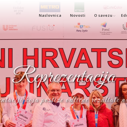
Naslovnica
Novosti
O savezu
Ed
Reprezentacija
entaciji koja postiže odlične rezultate