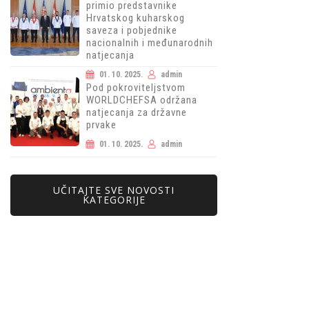
primio predstavnike
Hrvatskog kuharskog
saveza i pobjednike
nacionalnih i međunarodnih
natjecanja
01. 10. 2025.
admin
Pod pokroviteljstvom
WORLDCHEFSA održana
natjecanja za državne
prvake
01. 10. 2025.
admin
UČITAJTE SVE NOVOSTI
KATEGORIJE