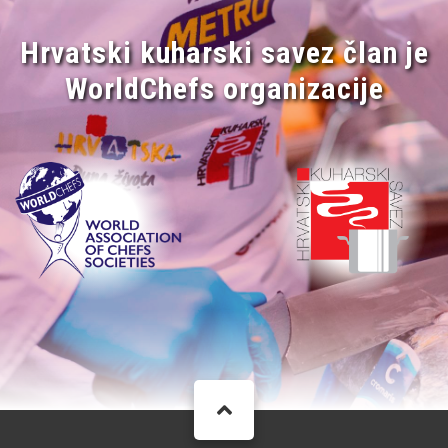
Hrvatski kuharski savez član je
WorldChefs organizacije