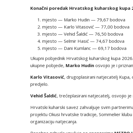
Konačni poredak Hrvatskog kuharskog kupa 2
mjesto — Marko Hudin — 79,67 bodova
mjesto — Karlo Vitasović — 77,00 bodova
mjesto — Vehid Šaldić — 76,50 bodova
mjesto — Selmir Hasić — 74,67 bodova
mjesto — Dani Kumlanc — 69,17 bodova
Ukupni pobjednik Hrvatskog kuharskog kupa 2026.
ukupne pobjede,
Marko Hudin
osvojio je i prizna
Karlo Vitasović
, drugoplasirani natjecatelj Kupa
predjelo.
Vehid Šaldić
, trećeplasirani natjecatelj, osvojio
Hrvatski kuharski savez zahvaljuje svim partnerima i
projektu Okusi hrvatske tradicije, Sommelier klub
organizaciju natjecanja.
Posebna zahvala upućuje se sponzorima
METRO H