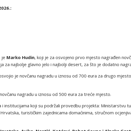
026.:
 je
Marko Hudin
, koji je za osvojeno prvo mjesto nagrađen no
nja za najbolje glavno jelo i najbolji desert, za što je dodatno nag
, osvojio je novčanu nagradu u iznosu od 700 eura za drugo mjesto
 je novčanu nagradu u iznosu od 500 eura za treće mjesto.
 institucijama koji su podržali provedbu projekta: Ministarstvu tur
u Hrvatska, turističkim zajednicama domaćinima, stručnom ocjenji
rvatska, Aviko, Nestlé, Kotányi, Robot Coupe i Alpeks Gas