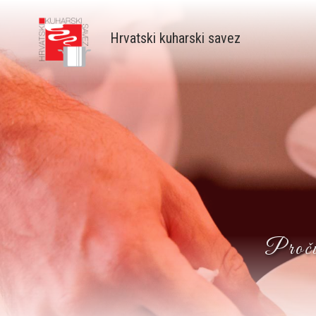
Skip
to
Hrvatski kuharski savez
main
content
Pročit