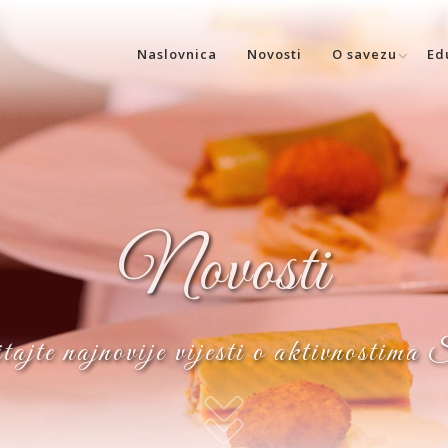
Naslovnica
Novosti
O savezu
Ed
Novosti
ajte najnovije vijesti o aktivnostima