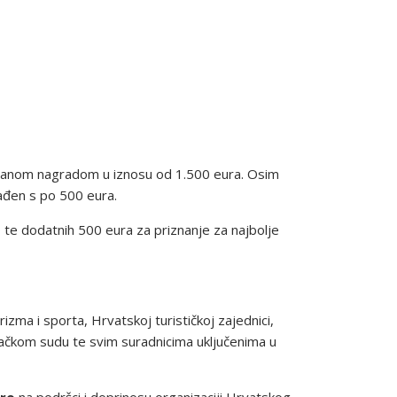
včanom nagradom u iznosu od 1.500 eura. Osim
rađen s po 500 eura.
 te dodatnih 500 eura za priznanje za najbolje
izma i sporta, Hrvatskoj turističkoj zajednici,
vačkom sudu te svim suradnicima uključenima u
tro
na podršci i doprinosu organizaciji Hrvatskog