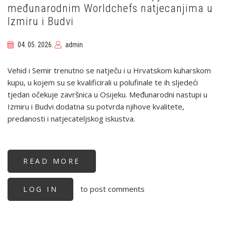
međunarodnim Worldchefs natjecanjima u
Izmiru i Budvi
04. 05. 2026.
admin
Vehid i Semir trenutno se natječu i u Hrvatskom kuharskom
kupu, u kojem su se kvalificirali u polufinale te ih sljedeći
tjedan očekuje završnica u Osijeku. Međunarodni nastupi u
Izmiru i Budvi dodatna su potvrda njihove kvalitete,
predanosti i natjecateljskog iskustva.
READ MORE
ABOUT
VEHID
ŠALDIĆ
I
to post comments
LOG IN
SELMIR
HASIĆ
USPJEŠNI
NA
MEĐUNARODNIM
WORLDCHEFS