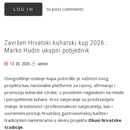
USPJEH
HRVATSKOG
to post comments
LOG IN
KULINARSTVA
NA
WORLDCHEFS
CONGRESS
&
EXPO
2026
Završen Hrvatski kuharski kup 2026.:
Marko Hudin ukupni pobjednik
13. 05. 2026.
admin
Ovogodišnje izdanje Kupa potvrdilo je važnost ovog
projekta kao nacionalne platforme za razvoj, afirmaciju i
promociju kuharske struke, s posebnim naglaskom na mlade
i perspektivne kuhare. Kroz natjecanje su predstavljeni
znanje, kreativnost i profesionalnost natjecatelja, kao i
suvremeni pristup hrvatskoj gastronomskoj baštini i
tradicijskim namirnicama u okviru projekta
Okusi hrvatske
tradicije
.