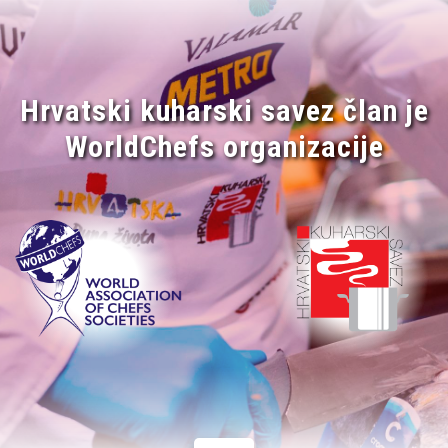
Hrvatski kuharski savez član je
WorldChefs organizacije