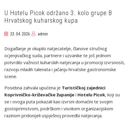
NATJECANJIMA
U
IZMIRU
U Hotelu Picok održano 3. kolo grupe B
I
Hrvatskog kuharskog kupa
BUDVI
23. 04. 2026.
admin
Događanje je okupilo natjecatelje, članove stručnog
ocjenjivačkog suda, partnere i uzvanike te još jednom
potvrdilo važnost kuharskih natjecanja u promociji izvrsnosti,
razvoju mladih talenata i jačanju hrvatske gastronomske
scene.
Posebna zahvala upućena je
Turističkoj zajednici
Koprivničko-križevačke županije
i
Hotelu Picok
, koji su
se i ovoga puta pokazali kao izvrsni domaćini te svojim
gostoprimstvom, podrškom i visokom organizacijskom
razinom pridonijeli uspješnoj provedbi natjecanja.