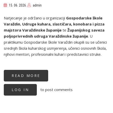
15. 06. 2026.
admin
Natjecanje je održano u organizaciji
Gospodarske škole
Varaždin
,
Udruge kuhara, slastičara, konobara i pizza
majstora Varaždinske županije
te
Županijskog saveza
poljoprivrednih udruga Varaždinske županije
. U
praktikumu Gospodarske škole Varaždin okupili su se učenici
srednjih škola kuharskog usmjerenja, učenici osnovnih škola,
njihovi mentori, profesionalni kuhari i predstavnici struke.
READ MORE
ABOUT
ODRŽANA
ZLATNA
NIMFA
to post comments
LOG IN
–
CRO
KUP
VARAŽDIN
2026.