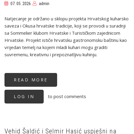
07. 05. 2026.
admin
Natjecanje je održano u sklopu projekta Hrvatskog kuharsko
saveza i Okusa hrvatske tradicije, koji se provodi u suradnji
sa Sommelier klubom Hrvatske i Turističkom zajednicom
Hrvatske. Projekt ističe hrvatsku gastronomsku baštinu kao
vrijedan temelj na kojem mladi kuhari mogu graditi
suvremenu, kreativnu i prepoznatljivu kuhinju.
READ MORE
ABOUT
ODRŽANO
3.
KOLO
to post comments
LOG IN
GRUPE
A
HRVATSKOG
KUHARSKOG
KUPA
U
VELIKOJ
GORICI
Vehid Šaldić i Selmir Hasić uspješni na