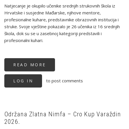
Natjecanje je okupilo učenike srednjih strukovnih škola iz
Hrvatske i susjedne Mađarske, njihove mentore,
profesionalne kuhare, predstavnike obrazovnih institucija i
struke. Svoje vještine pokazalo je 26 učenika iz 16 srednjih
škola, dok su se u zasebnoj kategoriji predstavili i
profesionalni kuhari.
READ MORE
ABOUT
U
PITOMAČI
ODRŽANO
to post comments
LOG IN
3.
DRŽAVNO
I
1.
MEĐUNARODNO
NATJECANJE
U
PRIGOTOVLJAVANJU
JELA
Održana Zlatna Nimfa – Cro Kup Varaždin
U
2026.
WOKU