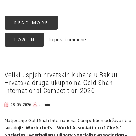
READ MORE
ABOUT
ZAVRŠEN
HRVATSKI
KUHARSKI
to post comments
LOG IN
KUP
2026.:
MARKO
HUDIN
UKUPNI
POBJEDNIK
Veliki uspjeh hrvatskih kuhara u Bakuu:
Hrvatska druga ukupno na Gold Shah
International Competition 2026
08. 05. 2026.
admin
Natjecanje Gold Shah International Competition održava se u
suradnji s
Worldchefs – World Association of Chefs’
Societies
i
Azerbaijan Culinary Specialist Association –