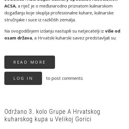
ACSA
, a riječ je o međunarodno priznatom kulinarskom
događanju koje okuplja profesionalne kuhare, kulinarske
stručnjake i suce iz različitih zemalja.
Na ovogodišnjem izdanju nastupili su natjecatelji iz
više od
osam država
, a Hrvatski kuharski savez predstavljali su:
READ MORE
ABOUT
VELIKI
USPJEH
HRVATSKIH
to post comments
LOG IN
KUHARA
U
BAKUU:
HRVATSKA
DRUGA
UKUPNO
NA
GOLD
SHAH
Održano 3. kolo Grupe A Hrvatskog
INTERNATIONAL
kuharskog kupa u Velikoj Gorici
COMPETITION
2026