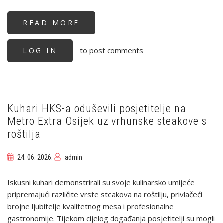
READ MORE
ABOUT
OBJAVLJEN
MICHELIN
GUIDE
to post comments
LOG IN
CROATIA
2026:
HRVATSKA
GASTRONOMIJA
NASTAVLJA
SNAŽNO
RASTI
Kuhari HKS-a oduševili posjetitelje na
Metro Extra Osijek uz vrhunske steakove s
roštilja
24. 06. 2026.
admin
Iskusni kuhari demonstrirali su svoje kulinarsko umijeće
pripremajući različite vrste steakova na roštilju, privlačeći
brojne ljubitelje kvalitetnog mesa i profesionalne
gastronomije. Tijekom cijelog događanja posjetitelji su mogli