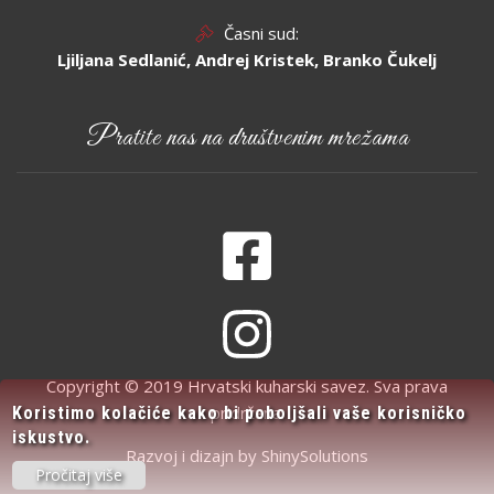
Časni sud:
Ljiljana Sedlanić, Andrej Kristek, Branko Čukelj
Pratite nas na društvenim mrežama
Copyright © 2019 Hrvatski kuharski savez. Sva prava
pridržana.
Koristimo kolačiće kako bi poboljšali vaše korisničko
iskustvo.
Razvoj i dizajn by
ShinySolutions
Pročitaj više