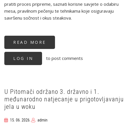
pratiti proces pripreme, saznati korisne savjete o odabiru
mesa, pravilnom pečenju te tehnikama koje osiguravaju
savršenu sočnost i okus steakova.
READ MORE
ABOUT
KUHARI
HKS-
A
to post comments
LOG IN
ODUŠEVILI
POSJETITELJE
NA
METRO
EXTRA
OSIJEK
UZ
VRHUNSKE
STEAKOVE
U Pitomači održano 3. državno i 1.
S
međunarodno natjecanje u prigotovljavanju
ROŠTILJA
jela u woku
15. 06. 2026.
admin