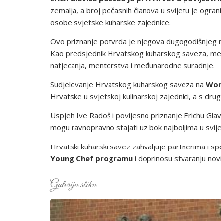
zemalja, a broj počasnih članova u svijetu je ogran
osobe svjetske kuharske zajednice.
Ovo priznanje potvrda je njegova dugogodišnjeg r
Kao predsjednik Hrvatskog kuharskog saveza, međun
natjecanja, mentorstva i međunarodne suradnje.
Sudjelovanje Hrvatskog kuharskog saveza na
Wor
Hrvatske u svjetskoj kulinarskoj zajednici, a s dru
Uspjeh Ive Radoš i povijesno priznanje Erichu Glavi
mogu ravnopravno stajati uz bok najboljima u svije
Hrvatski kuharski savez zahvaljuje partnerima i s
Young Chef programu
i doprinosu stvaranju novi
Galerija slika