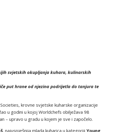
ih svjetskih okupljanja kuhara, kulinarskih
če put hrane od njezina podrijetla do tanjura te
Societies, krovne svjetske kuharske organizacije
žao u godini u kojoj Worldchefs obilježava 98
dan – upravo u gradu u kojem je sve i započelo.
oš
, najuspješnija mlada kuharica u kategoriji
Young