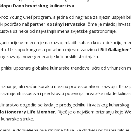
klopu Dana hrvatskog kulinarstva.
kroz Young Chef program, a jedna od nagrada za njezin uspjeh bi
jski podržao naš partner
Kotányi Hrvatska
, čime je mladoj hrvats
ustva uz neke od najvažnijih imena svjetske gastronomije.
anizacije usmjeren je na razvoj mladih kuhara kroz edukaciju, me
ijeta. U sklopu kongresa posebno mjesto zauzima i
Bill Gallaghe
lnog razvoja nove generacije kulinarskih stručnjaka.
riliku upoznati globalne kulinarske trendove, učiti od vrhunskih me
riznanje, ali i važan korak u njezinu profesionalnom razvoju. Kroz
a, razmijeniti iskustva i predstaviti potencijal hrvatske mlade kuli
ulinarstvo dogodio se kada je predsjedniku Hrvatskog kuharskog sa
ula Honorary Life Member.
Riječ je o najvišem priznanju koje
Wo
u kuharske struke.
ojem je dodijeljena ova iznimna titula. Za dodjelu priznanja bilo 