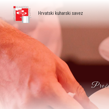
Skip
to
Hrvatski kuharski savez
main
content
Pročit