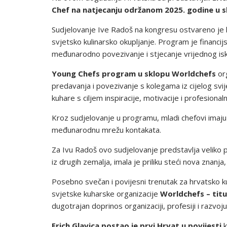
Chef na natjecanju održanom 2025. godine u s
Sudjelovanje Ive Radoš na kongresu ostvareno je 
svjetsko kulinarsko okupljanje. Program je financi
međunarodno povezivanje i stjecanje vrijednog isk
Young Chefs program u sklopu Worldchefs
org
predavanja i povezivanje s kolegama iz cijelog sv
kuhare s ciljem inspiracije, motivacije i profesiona
Kroz sudjelovanje u programu, mladi chefovi imaju p
međunarodnu mrežu kontakata.
Za Ivu Radoš ovo sudjelovanje predstavlja veliko p
iz drugih zemalja, imala je priliku steći nova znanj
Posebno svečan i povijesni trenutak za hrvatsko k
svjetske kuharske organizacije
Worldchefs – tit
dugotrajan doprinos organizaciji, profesiji i razvoj
Erich Glavica postao je prvi Hrvat u povijesti
k