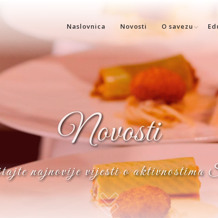
Naslovnica
Novosti
O savezu
Ed
Novosti
ajte najnovije vijesti o aktivnostima