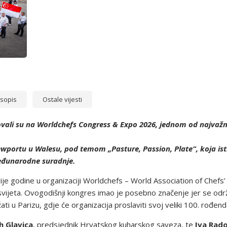
sopis
Ostale vijesti
vali su na Worldchefs Congress & Expo 2026, jednom od najvažnij
ewportu u Walesu, pod temom „Pasture, Passion, Plate“, koja isti
međunarodne suradnje.
 godine u organizaciji Worldchefs – World Association of Chefs’ 
 svijeta. Ovogodišnji kongres imao je posebno značenje jer se odr
ti u Parizu, gdje će organizacija proslaviti svoj veliki 100. rođen
h Glavica
, predsjednik Hrvatskog kuharskog saveza, te
Iva Rad