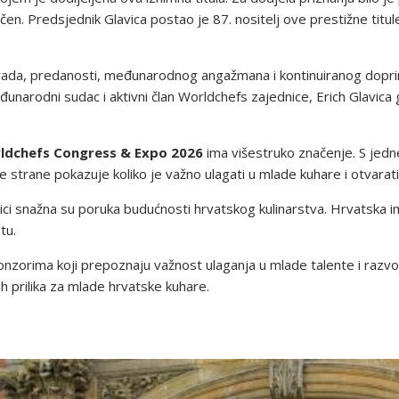
ičen. Predsjednik Glavica postao je 87. nositelj ove prestižne tit
ada, predanosti, međunarodnog angažmana i kontinuiranog doprino
arodni sudac i aktivni član Worldchefs zajednice, Erich Glavica
ldchefs Congress & Expo 2026
ima višestruko značenje. S jedn
ge strane pokazuje koliko je važno ulagati u mlade kuhare i otvara
ci snažna su poruka budućnosti hrvatskog kulinarstva. Hrvatska ima
tu.
ponzorima koji prepoznaju važnost ulaganja u mlade talente i razv
h prilika za mlade hrvatske kuhare.