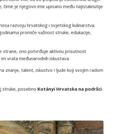
ule, čime je njegovo ime upisano među najistaknutije
sa razvoju hrvatskog i svjetskog kulinarstva.
 godinama promiče važnost struke, edukacije,
e strane, ono potvrđuje aktivnu prisutnost
ti im vrata međunarodnih iskustava.
 znanje, talent, iskustvo i ljude koji svojim radom
oj struke, posebno
Kotányi Hrvatska na podršci