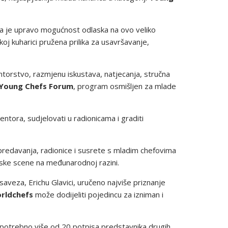
la je upravo mogućnost odlaska na ovo veliko
koj kuharici pružena prilika za usavršavanje,
ntorstvo, razmjenu iskustava, natjecanja, stručna
r Young Chefs Forum
, program osmišljen za mlade
ntora, sudjelovati u radionicama i graditi
 predavanja, radionice i susrete s mladim chefovima
narske scene na međunarodnoj razini.
veza, Erichu Glavici, uručeno najviše priznanje
rldchefs
može dodijeliti pojedincu za izniman i
je potrebno više od 20 potpisa predstavnika drugih