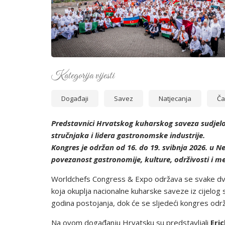
Kategorija vijesti
Događaji
Savez
Natjecanja
Ča
Predstavnici Hrvatskog kuharskog saveza sudjelo
stručnjaka i lidera gastronomske industrije.
Kongres je održan od 16. do 19. svibnja 2026. u N
povezanost gastronomije, kulture, održivosti i 
Worldchefs Congress & Expo održava se svake dvije
koja okuplja nacionalne kuharske saveze iz cijelog
godina postojanja, dok će se sljedeći kongres održa
Na ovom događanju Hrvatsku su predstavljali
Eric