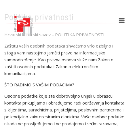
Skip
to
Politika privatnosti
main
content
Hrvatski kuharski savez - POLITIKA PRIVATNOSTI
Zaštitu vaših osobnih podataka shvaćamo vrlo ozbiljno i
stoga vam nastojimo jamčiti pravo na informacijsko
samoodređenje. Kao pravna osnova služe nam Zakon o
zaštiti osobnih podataka i Zakon o elektroničkim
komunikacijama.
ŠTO RADIMO S VAŠIM PODACIMA?
Osobne podatke koje ste dobrovoljno unijeli u obrascu
kontakta prikupljamo i obrađujemo radi održavanja kontakata
s klijentima, suradnicima, prijateljima, poslovnim partnerima i
potencijalno zainteresiranim dionicima. Vaše osobne podatke
nikada ne prosljeđujemo i ne prodajemo trećim stranama,