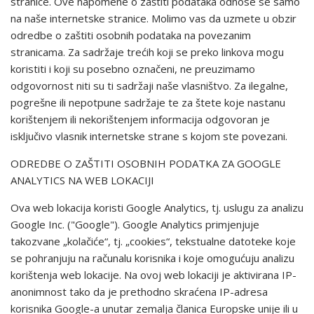
stranice. Ove napomene o zaštiti podataka odnose se samo
na naše internetske stranice. Molimo vas da uzmete u obzir
odredbe o zaštiti osobnih podataka na povezanim
stranicama. Za sadržaje trećih koji se preko linkova mogu
koristiti i koji su posebno označeni, ne preuzimamo
odgovornost niti su ti sadržaji naše vlasništvo. Za ilegalne,
pogrešne ili nepotpune sadržaje te za štete koje nastanu
korištenjem ili nekorištenjem informacija odgovoran je
isključivo vlasnik internetske strane s kojom ste povezani.
ODREDBE O ZAŠTITI OSOBNIH PODATKA ZA GOOGLE
ANALYTICS NA WEB LOKACIJI
Ova web lokacija koristi Google Analytics, tj. uslugu za analizu
Google Inc. ("Google"). Google Analytics primjenjuje
takozvane „kolačiće“, tj. „cookies“, tekstualne datoteke koje
se pohranjuju na računalu korisnika i koje omogućuju analizu
korištenja web lokacije. Na ovoj web lokaciji je aktivirana IP-
anonimnost tako da je prethodno skraćena IP-adresa
korisnika Google-a unutar zemalja članica Europske unije ili u