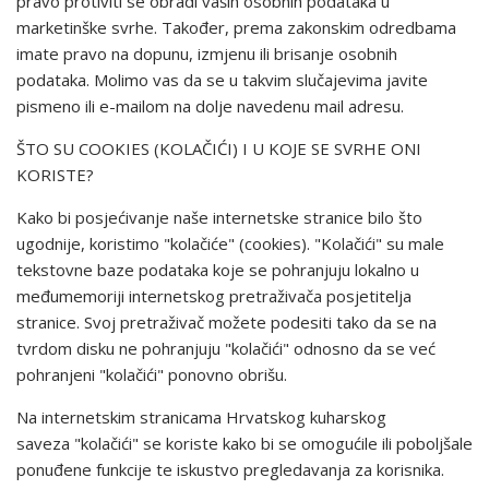
pravo protiviti se obradi vaših osobnih podataka u
marketinške svrhe. Također, prema zakonskim odredbama
imate pravo na dopunu, izmjenu ili brisanje osobnih
podataka. Molimo vas da se u takvim slučajevima javite
pismeno ili e-mailom na dolje navedenu mail adresu.
ŠTO SU COOKIES (KOLAČIĆI) I U KOJE SE SVRHE ONI
KORISTE?
Kako bi posjećivanje naše internetske stranice bilo što
ugodnije, koristimo "kolačiće" (cookies). "Kolačići" su male
tekstovne baze podataka koje se pohranjuju lokalno u
međumemoriji internetskog pretraživača posjetitelja
stranice. Svoj pretraživač možete podesiti tako da se na
tvrdom disku ne pohranjuju "kolačići" odnosno da se već
pohranjeni "kolačići" ponovno obrišu.
Na internetskim stranicama Hrvatskog kuharskog
saveza "kolačići" se koriste kako bi se omogućile ili poboljšale
ponuđene funkcije te iskustvo pregledavanja za korisnika.