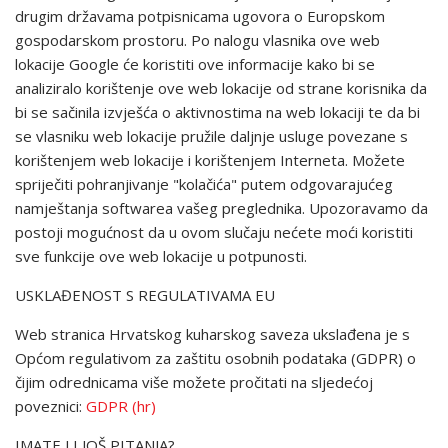
drugim državama potpisnicama ugovora o Europskom
gospodarskom prostoru. Po nalogu vlasnika ove web
lokacije Google će koristiti ove informacije kako bi se
analiziralo korištenje ove web lokacije od strane korisnika da
bi se sačinila izvješća o aktivnostima na web lokaciji te da bi
se vlasniku web lokacije pružile daljnje usluge povezane s
korištenjem web lokacije i korištenjem Interneta. Možete
spriječiti pohranjivanje "kolačića" putem odgovarajućeg
namještanja softwarea vašeg preglednika. Upozoravamo da
postoji mogućnost da u ovom slučaju nećete moći koristiti
sve funkcije ove web lokacije u potpunosti.
USKLAĐENOST S REGULATIVAMA EU
Web stranica Hrvatskog kuharskog saveza ukslađena je s
Općom regulativom za zaštitu osobnih podataka (GDPR) o
čijim odrednicama više možete pročitati na sljedećoj
poveznici:
GDPR (hr)
IMATE LI JOŠ PITANJA?