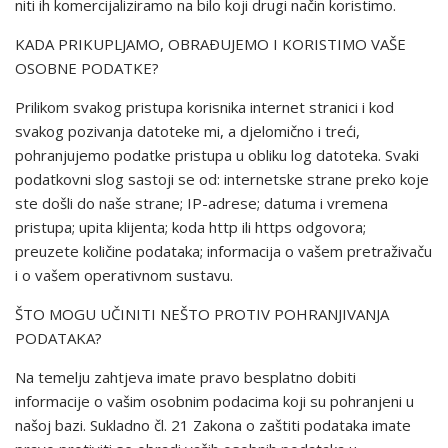
niti ih komercijaliziramo na bilo koji drugi način koristimo.
KADA PRIKUPLJAMO, OBRAÐUJEMO I KORISTIMO VAŠE
OSOBNE PODATKE?
Prilikom svakog pristupa korisnika internet stranici i kod
svakog pozivanja datoteke mi, a djelomično i treći,
pohranjujemo podatke pristupa u obliku log datoteka. Svaki
podatkovni slog sastoji se od: internetske strane preko koje
ste došli do naše strane; IP-adrese; datuma i vremena
pristupa; upita klijenta; koda http ili https odgovora;
preuzete količine podataka; informacija o vašem pretraživaču
i o vašem operativnom sustavu.
ŠTO MOGU UČINITI NEŠTO PROTIV POHRANJIVANJA
PODATAKA?
Na temelju zahtjeva imate pravo besplatno dobiti
informacije o vašim osobnim podacima koji su pohranjeni u
našoj bazi. Sukladno čl. 21 Zakona o zaštiti podataka imate