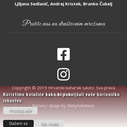
Ljiljana Sedlanić, Andrej Kristek, Branko Čukelj
Pratite nas na društvenim mrežama
Copyright © 2019 Hrvatski kuharski savez. Sva prava
pridržana.
Koristimo kolačiće kako bi poboljšali vaše korisničko
iskustvo.
Razvoj i dizajn by
ShinySolutions
Pročitaj više
Slažem se
Ne, hvala