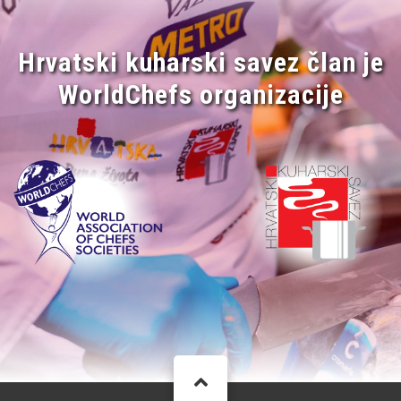
Hrvatski kuharski savez član je
WorldChefs organizacije