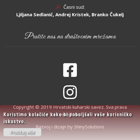
Časni sud:
Ljiljana Sedlanić, Andrej Kristek, Branko Čukelj
Pratite nas na društvenim mrežama
Copyright © 2019 Hrvatski kuharski savez. Sva prava
pridržana.
Koristimo kolačiće kako bi poboljšali vaše korisničko
iskustvo.
Razvoj i dizajn by
ShinySolutions
Pročitaj više