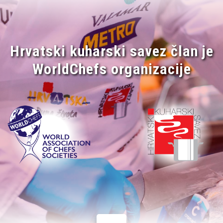
Hrvatski kuharski savez član je
WorldChefs organizacije