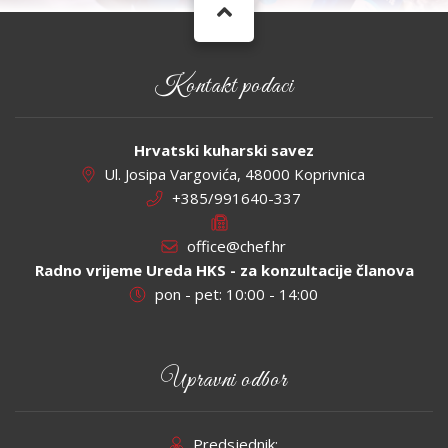
Kontakt podaci
Hrvatski kuharski savez
Ul. Josipa Vargovića, 48000 Koprivnica
+385/991640-337
office@chef.hr
Radno vrijeme Ureda HKS - za konzultacije članova
pon - pet: 10:00 - 14:00
Upravni odbor
Predsjednik: