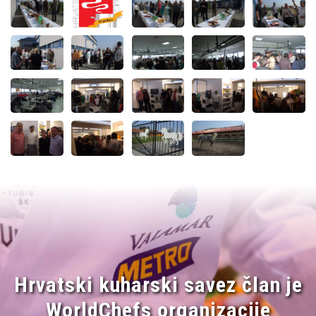
Hrvatski kuharski savez član je
WorldChefs organizacije